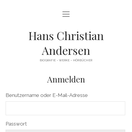
Menü
HÖRBÜCHER
öffnen
Menü
BIOGRAFIE
Hans Christian
öffnen
ANDERSENS LEBEN BEI PIERER
Menü
REZEPTION
Andersen
öffnen
BIOGRAFIE ANDERSEN BEI MEYER
ANDERSEN-ADAPTIONEN
ANDERSEN-MÄRCHEN
BIOGRAFIE • WERKE • HÖRBÜCHER
ANDERSEN-PREISE
IMPRESSUM
ZITATE
Anmelden
Benutzername oder E-Mail-Adresse
Passwort